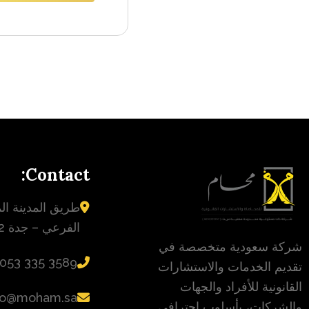
Contact:
طريق المدينة الم
الفرعي – جدة 23432
شركة سعودية متخصصة في
‪053 335 3589‬
تقديم الخدمات والاستشارات
القانونية للأفراد والجهات
fo@moham.sa
والشركات، بأسلوب احترافي