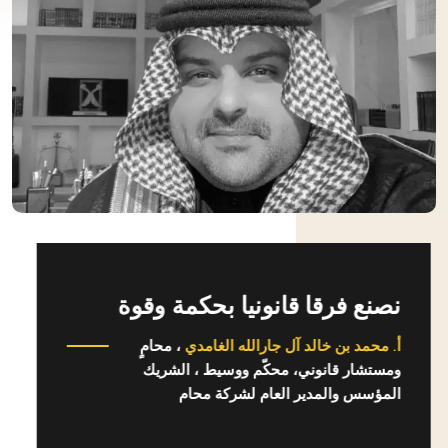
ﻧﺼﻨﻊ ﻓﺮﻗﺎ ﻗﺎﻧﻮﻧﻴﺎ ﺑﺤﻜﻤﺔ وقوة
أ. محمد بن خالد آل جارالله الغامدي
، محامٍ
ومستشار قانوني، محكّم ووسيط ، الشريك
المؤسس والمدير العام لشركة محام