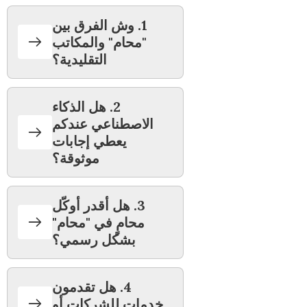
1. وش الفرق بين
"محام" والمكاتب
التقليدية؟
2. هل الذكاء
الاصطناعي عندكم
يعطي إجابات
موثوقة؟
3. هل أقدر أوكّل
محامٍ في "محام"
بشكل رسمي؟
4. هل تقدمون
خدمات للشركات أو