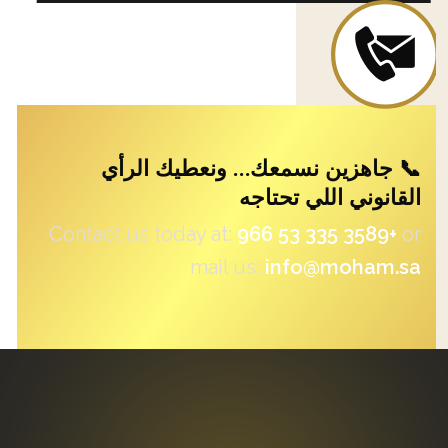
📞 جاهزين نسمعك… ونعطيك الرأي
القانوني اللي تحتاجه
Contact us today at: ‪
+966 53 335 3589‬
or
mail us:
info@moham.sa