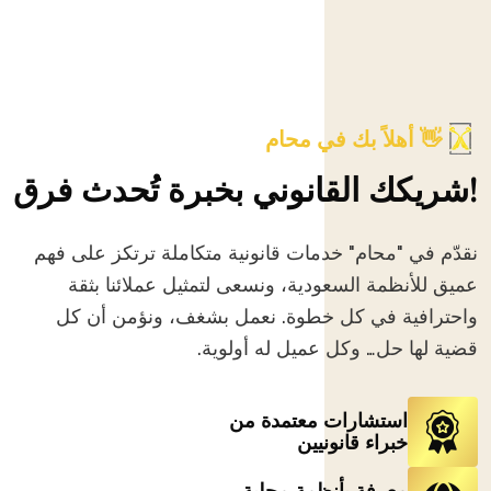
👋 أهلاً بك في محام
شريكك القانوني بخبرة تُحدث فرق!
نقدّم في "محام" خدمات قانونية متكاملة ترتكز على فهم
عميق للأنظمة السعودية، ونسعى لتمثيل عملائنا بثقة
واحترافية في كل خطوة. نعمل بشغف، ونؤمن أن كل
قضية لها حل… وكل عميل له أولوية.
استشارات معتمدة من
خبراء قانونيين
معرفة بأنظمة محلية