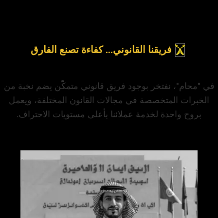
فريقنا القانوني... كفاءة تصنع الفارق
في "محام"، نفتخر بوجود فريق قانوني متمكّن يضم نخبة من
الخبرات المتخصصة في مجالات القانون المختلفة، ويعمل
بروح واحدة لخدمة عملائنا بأعلى مستويات الاحتراف.