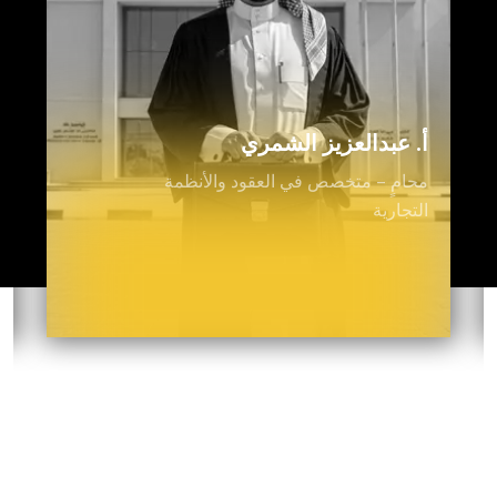
أ. عبدالعزيز الشمري
محامٍ – متخصص في العقود والأنظمة
التجارية