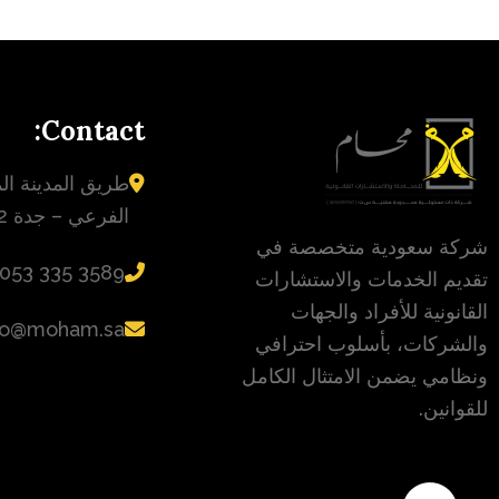
Contact:
طريق المدينة الم
الفرعي – جدة 23432
شركة سعودية متخصصة في
‪053 335 3589‬
تقديم الخدمات والاستشارات
القانونية للأفراد والجهات
fo@moham.sa
والشركات، بأسلوب احترافي
ونظامي يضمن الامتثال الكامل
للقوانين.