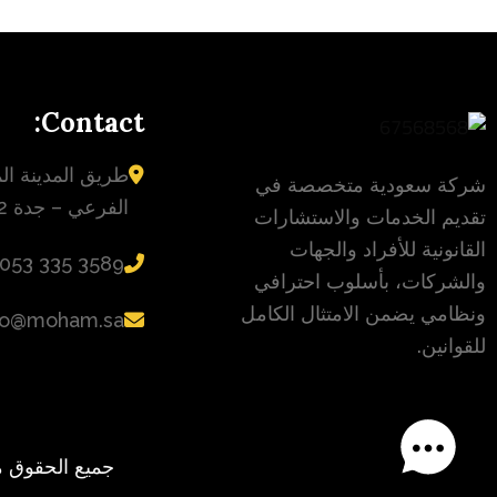
Contact:
طريق المدينة الم
شركة سعودية متخصصة في
الفرعي – جدة 23432
تقديم الخدمات والاستشارات
القانونية للأفراد والجهات
‪053 335 3589‬
والشركات، بأسلوب احترافي
ونظامي يضمن الامتثال الكامل
fo@moham.sa
للقوانين.
جميع الحقوق محفوظة © محام 